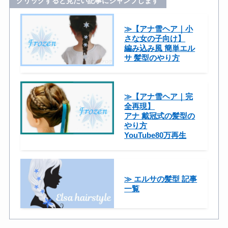
クリックすると見たい記事にジャンプします
≫【アナ雪ヘア｜小
さな女の子向け】
編み込み風 簡単エル
サ 髪型のやり方
≫【アナ雪ヘア｜完
全再現】
アナ 戴冠式の髪型の
やり方
YouTube80万再生
≫ エルサの髪型 記事
一覧