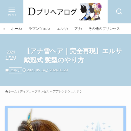
MENU
ホーム
ラプンツェル
エルサ
アナ
その他のプリンセス
【アナ雪ヘア｜完全再現】エルサ
2024
1/29
戴冠式 髪型のやり方
2021.05.14
2024.01.29
エルサ
ホーム
ディズニープリンセス ヘアアレンジ
エルサ