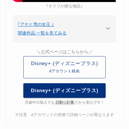
｢オラフが贈る物語｣
｢アナと雪の女王 ｣
関連作品 一覧を見てみる
アナと雪の女王
＼公式ページはこちらから／
アナと雪の女王2
Disney+ (ディズニープラス)
アナと雪の女王 エルサのサプライズ
dアカウント経由
アナと雪の女王／家族の思い出
LEGO アナと雪の女王 オーロラの輝き
アナと雪の女王／秘められた神話
Disney+ (ディズニープラス)
イントゥ・ジ・アンノウン〜メイキン
月途中の加入でも
日割り計算
だから安心です！
グ・オブ・アナと雪の女王2
※注意 dアカウントの有無で詳細ページが異なります
アレンデール城のクリスマスの薪